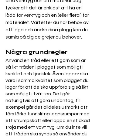
dina verktyg och ditt material. Jag 
tycker att det är enklast att ha en 
låda för verktyg och en (eller flera!) för 
materialet. Vartefter du har behov av 
att laga och ändra dina plagg kan du 
samla på dig de grejer du behöver. 
Några grundregler
Använd en tråd eller ett garn som är 
så likt tråden i plagget som möjligt i 
kvalitet och tjocklek. Även lappar ska 
vara i samma kvalitet som plagget du 
lagar för att de ska uppföra sig så likt 
som möjligt i tvätten. Det går 
naturligtvis att göra undantag, till 
exempel går det alldeles utmärkt att 
förstärka tunnslitna jeansrumpor med 
ett strumpskaft eller lappa en stickad 
tröja med ett vävt tyg. Om du inte vill 
att tråden ska synas så använder du 