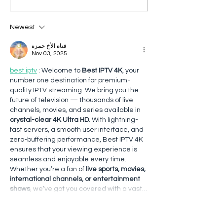
Newest
قناة الأخ حمزة
Nov 03, 2025
best iptv
 : Welcome to 
Best IPTV 4K
, your 
number one destination for premium-
quality IPTV streaming. We bring you the 
future of television — thousands of live 
channels, movies, and series available in 
crystal-clear 4K Ultra HD
. With lightning-
fast servers, a smooth user interface, and 
zero-buffering performance, Best IPTV 4K 
ensures that your viewing experience is 
seamless and enjoyable every time.
Whether you’re a fan of 
live sports, movies, 
international channels, or entertainment 
shows
, we’ve got you covered with a vast…
Show More