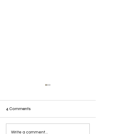
4 Comments
Framhäv hålen!
Snabblaga en re
Write a comment...