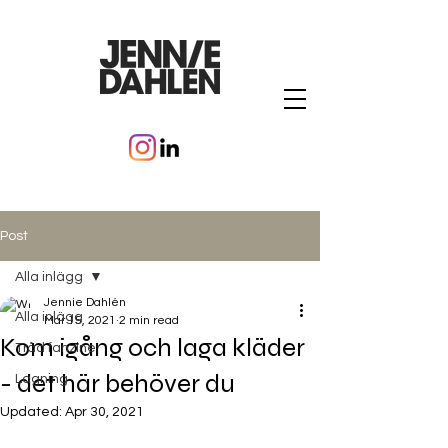
Post
Alla inlägg
Jennie Dahlén
Alla inlägg
Mar 15, 2021
2 min read
Kom igång och laga kläder
Tråd fanzine
- det här behöver du
Lagning
Updated:
Apr 30, 2021