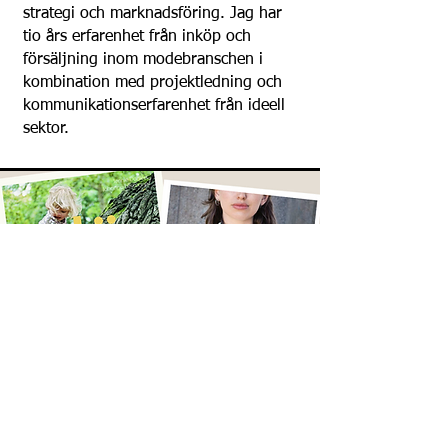
hålla länge. Mitt jobb är sammanflätat
strategi och marknadsföring. Jag har
med mitt intresse för mode och jag
tio års erfarenhet från inköp och
använder den egna garderoben som
försäljning inom modebranschen i
lab för att utveckla mitt eget textila
kombination med projektledning och
skapande.
kommunikationserfarenhet från ideell
sektor.