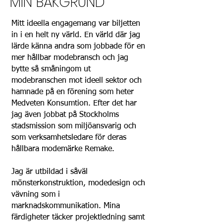
MIN BAKGRUND
Jag jobbar med hållbart mode. Vad
betyder då det? Ja, för min del handlar
det bland annat om att lära ut att
Mitt ideella engagemang var biljetten
vårda och laga kläder och att föreläsa
in i en helt ny värld. En värld där jag
om konsekvenserna av vår
lärde känna andra som jobbade för en
modekonsumtion. Jag har en digital
mer hållbar modebransch och jag
kurs som heter Kom igång och laga
bytte så småningom ut
och håller workshops i min ateljé i
modebranschen mot ideell sektor och
Gamla Enskede, strax söder om
hamnade på en förening som heter
Stockholm där jag bor. Jag blir även
Medveten Konsumtion. Efter det har
bokad på workshops och föreläsningar
jag även jobbat på Stockholms
runt om i Sverige och har skrivit två
stadsmission som miljöansvarig och
böcker. Jag arbetar också med
som verksamhetsledare för deras
konceptutveckling och projektledning
hållbara modemärke Remake.
inom hållbarhet på konsultbasis.
Jag är
utbildad i såväl
I min värld ska kläder hålla länge och
mönsterkonstruktion, modedesign och
kännas bra att ta på sig. Det betyder
vävning som i
att varje plagg som landar i min
marknadskommunikation.
Mina
garderob ska vara noga utvalt och
färdigheter täcker projektledning samt