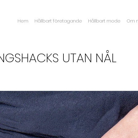
Hem
Hållbart företagande
Hållbart mode
Om 
INGSHACKS UTAN NÅL