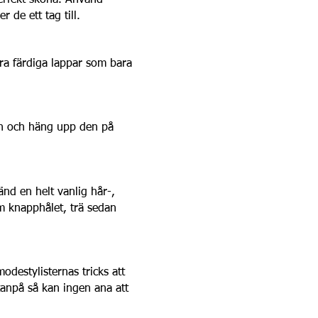
perfekt sköna. Använd
r de ett tag till.
ra färdiga lappar som bara
pen och häng upp den på
änd en helt vanlig hår-,
om knapphålet, trä sedan
odestylisternas tricks att
utanpå så kan ingen ana att