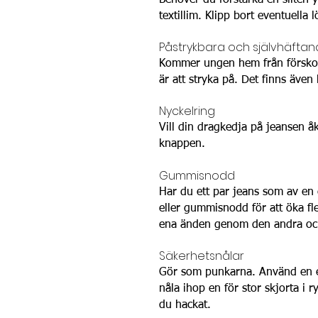
Behöver du förstärka en sliten y
textillim. Klipp bort eventuella 
Påstrykbara och självhäfta
Kommer ungen hem från förskola
är att stryka på. Det finns även
Nyckelring
Vill din dragkedja på jeansen å
knappen.
Gummisnodd
Har du ett par jeans som av en e
eller gummisnodd för att öka fl
ena änden genom den andra och
Säkerhetsnålar
Gör som punkarna. Använd en elle
nåla ihop en för stor skjorta i 
du hackat.