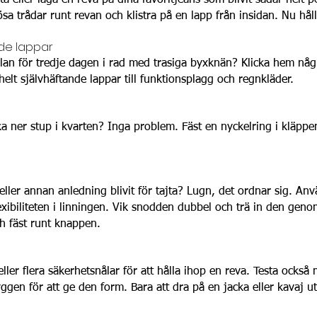
ta eller laga en reva på dina favoritjeans som blivit sådär helt 
lösa trådar runt revan och klistra på en lapp från insidan. Nu hålle
nde lappar
n för tredje dagen i rad med trasiga byxknän? Klicka hem någ
 helt självhäftande lappar till funktionsplagg och regnkläder.
ka ner stup i kvarten? Inga problem. Fäst en nyckelring i kläp
ller annan anledning blivit för tajta? Lugn, det ordnar sig. Anv
exibiliteten i linningen. Vik snodden dubbel och trä in den gen
 fäst runt knappen.
r flera säkerhetsnålar för att hålla ihop en reva. Testa också m
ryggen för att ge den form. Bara att dra på en jacka eller kavaj 